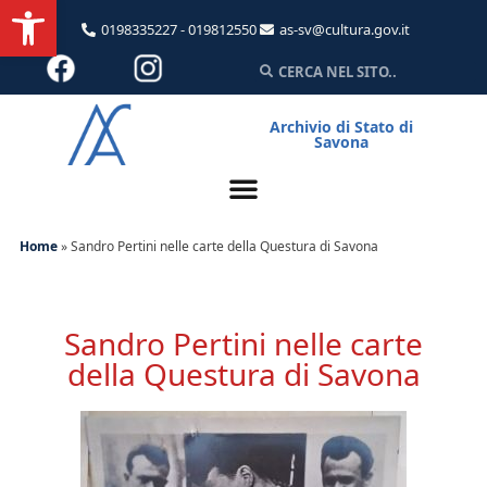
Apri la barra degli strumenti
0198335227 - 019812550
as-sv@cultura.gov.it
Archivio di Stato di
Savona
Home
»
Sandro Pertini nelle carte della Questura di Savona
Sandro Pertini nelle carte
della Questura di Savona