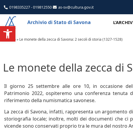
0198335227 - 019812550
as-sv@cultura.gov.it
Archivio di Stato di Savona
L’ARCHI
Apri la barra degli strumenti
Home
»
Le monete della zecca di Savona: 2 secoli di storia (1327-1528)
Le monete della zecca di S
Il giorno 25 settembre alle ore 10, in occasione de
Patrimonio 2022, ospiteremo una conferenza tenuta da
riferimento della numismatica savonese.
La zecca di Savona, infatti, rappresenta un argomento di
storiografia locale; inoltre, molti dei documenti che ci
vicende sono conservati proprio tra le mura del nostro Ar