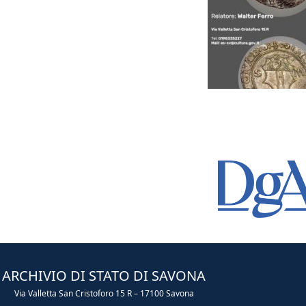
ARCHIVIO DI STATO DI SAVONA
Via Valletta San Cristoforo 15 R – 17100 Savona